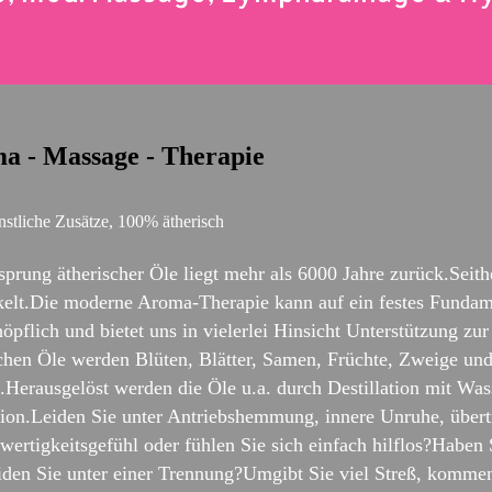
a - Massage - Therapie
stliche Zusätze, 100% ätherisch
prung ätherischer Öle liegt mehr als 6000 Jahre zurück.Seith
kelt.Die moderne Aroma-Therapie kann auf ein festes Fundam
öpflich und bietet uns in vielerlei Hinsicht Unterstützung zu
schen Öle werden Blüten, Blätter, Samen, Früchte, Zweige un
.Herausgelöst werden die Öle u.a. durch Destillation mit Wa
tion.Leiden Sie unter Antriebshemmung, innere Unruhe, übert
ertigkeitsgefühl oder fühlen Sie sich einfach hilflos?Haben
iden Sie unter einer Trennung?Umgibt Sie viel Streß, kommen 