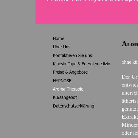
Home
Arom
Über Uns
Kontaktieren Sie uns
ohne kün
Kinesio-Tape & Energiemedizin
Preise & Angebote
Der Urs
HYPNOSE
entwic
Aroma-Therapie
unersch
Kursangebot
ätheri
Datenschutzerklärung
genutzt
Extrak
Minderw
oder le