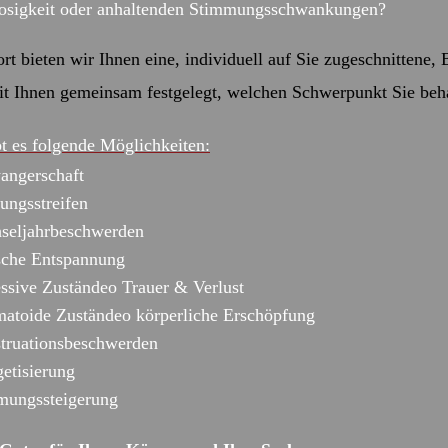
losigkeit oder anhaltenden Stimmungsschwankungen?
rt bieten wir Ihnen eine, individuell auf Sie zugeschnittene
it Ihnen gemeinsam festgelegt, welchen Schwerpunkt Sie beh
bt es folgende Möglichkeiten:
angerschaft
ungsstreifen
seljahrbeschwerden
ische Entspannung
essive Zuständeo Trauer & Verlust
matoide Zuständeo körperliche Erschöpfung
truationsbeschwerden
etisierung
mungssteigerung