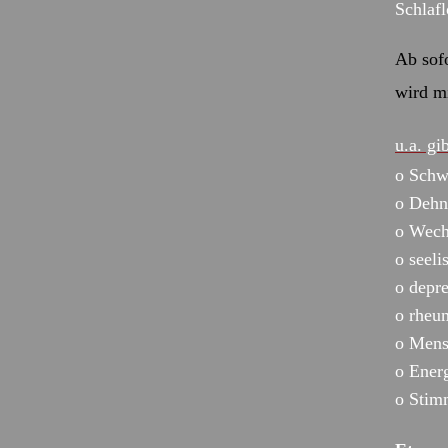
Schlaf
Ab sofo
wird m
u.a. gi
o Schw
o Dehn
o Wech
o seel
o depr
o rheu
o Mens
o Energ
o Stim